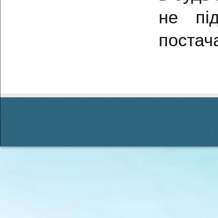
не пі
постач