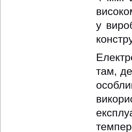
високо
у виро
констру
Елект
там, д
особл
викор
експлу
темпе