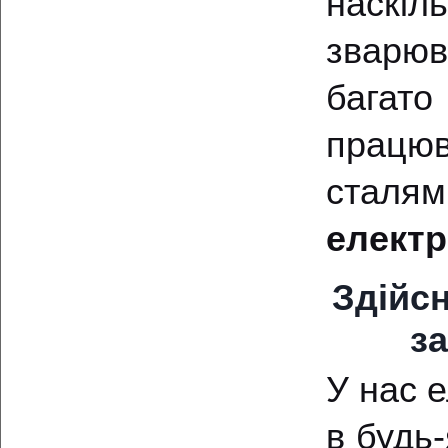
наскіл
зварю
багат
працю
сталя
електр
Здійсн
за
У нас 
в будь-