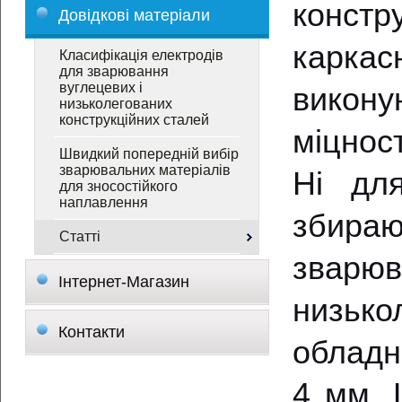
конст
Довідкові матеріали
карка
Класифікація електродів
для зварювання
вуглецевих і
викону
низьколегованих
конструкційних сталей
міцнос
Швидкий попередній вибір
зварювальних матеріалів
Ні для
для зносостійкого
наплавлення
збираю
Статті
зварю
Інтернет-Магазин
низьк
Контакти
обладн
4 мм. 