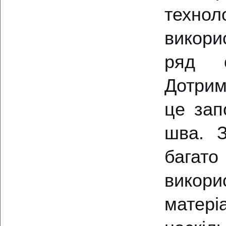
техн
викори
ряд о
Дотрим
це зап
шва. З
багат
викор
матері