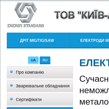
ДРІТ MIG/TIG/SAW
ЕЛЕКТРОДИ 
ЕЛЕК
Про компанію
Сучас
Зварювальне обладнання
немож
метал
Сертифікати