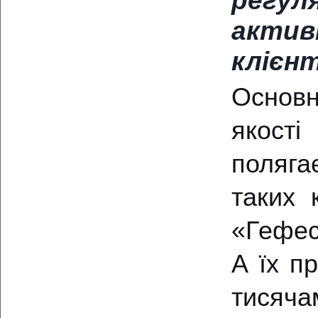
регул
актив
клієн
Основ
якості
поляга
таких к
«Гефес
А їх п
тисяча