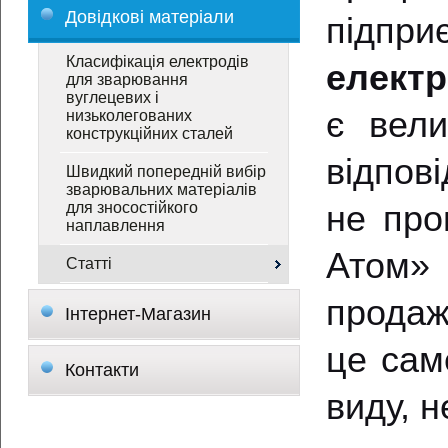
Довідкові матеріали
підпр
Класифікація електродів
елект
для зварювання
вуглецевих і
є вели
низьколегованих
конструкційних сталей
відпові
Швидкий попередній вибір
зварювальних матеріалів
не про
для зносостійкого
наплавлення
Атом» 
Статті
продаж
Інтернет-Магазин
це сам
Контакти
виду, 