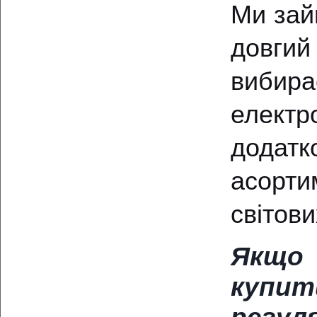
Ми зай
довги
вибир
елект
додатк
асорт
світови
Якщо 
купит