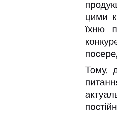
продук
цими к
їхню п
конку
посере
Тому, 
питан
актуал
постій