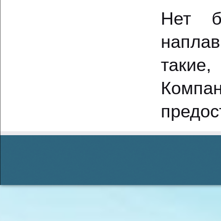
Нет б
наплав
такие
Компа
предос