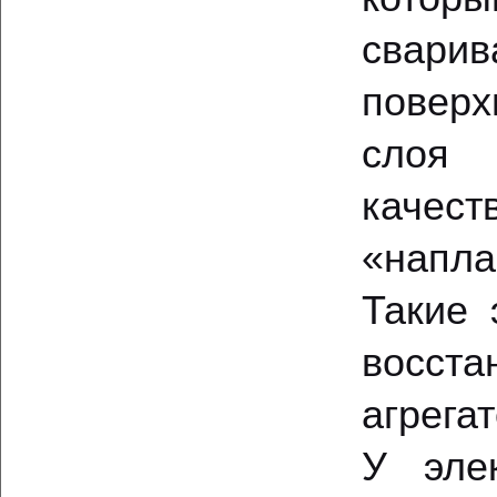
свари
поверх
слоя
качест
«напла
Такие 
восст
агрегат
У эле