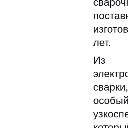
сваро
постав
изгото
лет.
Из б
элект
сварк
особы
узкосп
которы