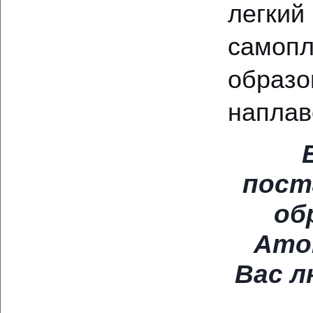
легки
самопл
образ
наплав
пост
об
Ато
Вас л